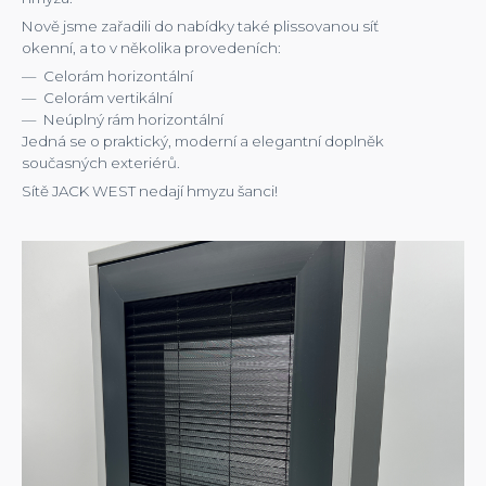
Nově jsme zařadili do nabídky také plissovanou síť
okenní, a to v několika provedeních:
Celorám horizontální
Celorám vertikální
Neúplný rám horizontální
Jedná se o praktický, moderní a elegantní doplněk
současných exteriérů.
Sítě JACK WEST nedají hmyzu šanci!