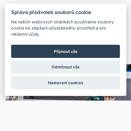
DALŠÍ NOVINKY
Správa předvoleb souborů cookie
Na našich webových stránkách používáme soubory
Načerpejte
cookie ke zlepšení uživatelského prostředí a pro
reklamní účely.
inspiraci
Přijmout vše
Odmítnout vše
Nastavení cookies