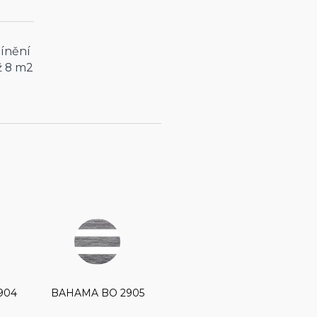
tínění
ž 8 m2
904
BAHAMA BO 2905