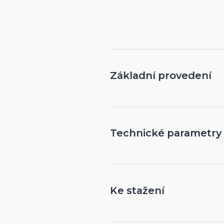
Základní provedení
PROVEDENÍ V BARV
Technické parametry
BOČNICE
KRYTKA BOČNICE
Ke stažení
Vyměřovací a montážn
HŘÍDEL