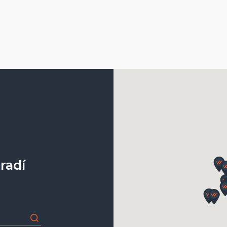
)
hliník
 látkové roletky (pdf)
hliník
dle vzorníku
NÝM PVC ŘETÍZKEM V
1 m
1,2 m
1,5 m
1,7 m
radí
2 m
2,2 m
šířka = šířka celého výrobku
výška = od horní hrany boč