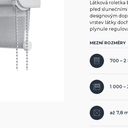
Látková roletka
před slunečními
designovým dop
vrstev látky do
plynule regulova
MEZNÍ ROZMĚRY
700 – 
1 000 –
až 7,8 