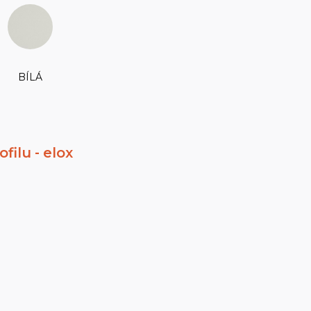
BÍLÁ
filu - elox