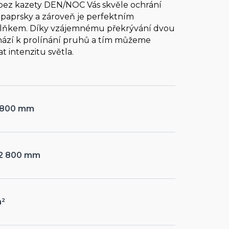
 bez kazety DEN/NOC Vás skvěle ochrání
 paprsky a zároveň je perfektním
lňkem. Díky vzájemnému překrývání dvou
chází k prolínání pruhů a tím můžeme
t intenzitu světla.
2 800 mm
 2 800 mm
m²