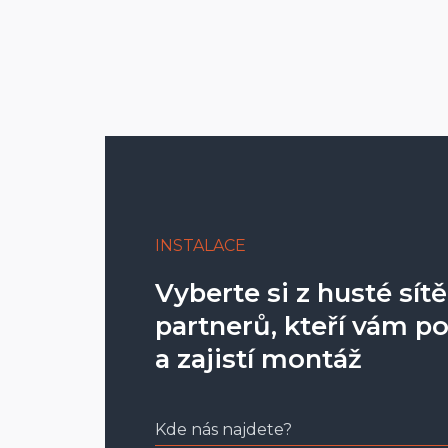
Cenové kategorie (pdf
Náhradní díly (pdf)
SPODNÍ PROFIL
Příplatky (pdf)
Reklamační podmínky -
MONTÁŽNÍ PROFIL
LÁTKA D/N
INSTALACE
OVLÁDÁNÍ NEKONEČ
DÉLCE
Vyberte si z husté sítě
partnerů, kteří vám po
a zajistí montáž
VÝROBNÍ ROZMĚR