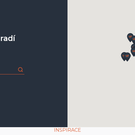
dle vzorníku
dle vzorníku
radí
jednoduché pružinové
šířka = šířka celého výrobku
výška = od horní hrany boč
závaží
do překladu
na rám okna
pomocí podomítkové montá
INSPIRACE
bílé/šedé, od 1500 mm šíře