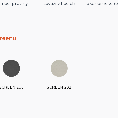
mocí pružiny
závaží v hácích
ekonomické ře
creenu
SCREEN 206
SCREEN 202