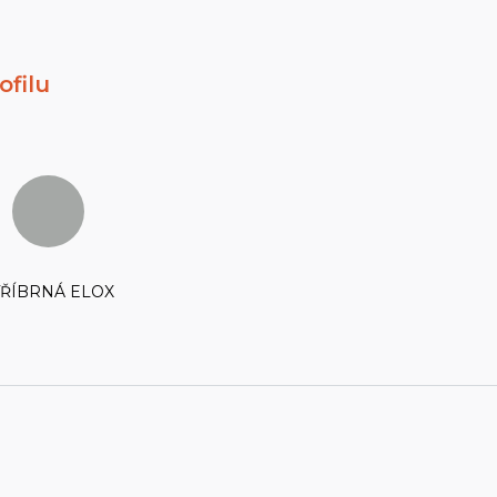
ofilu
TŘÍBRNÁ ELOX
‏‏‎ ‎