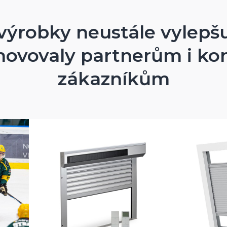
výrobky neustále vylepš
bílá
černá
hovovaly partnerům i k
bílé
zákazníkům
šedé