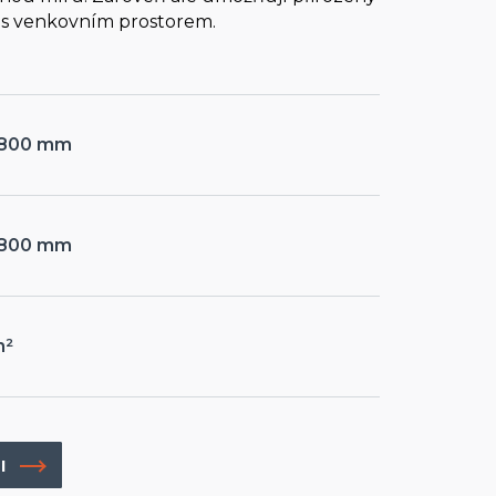
t s venkovním prostorem.
1 800 mm
1 800 mm
m²
I