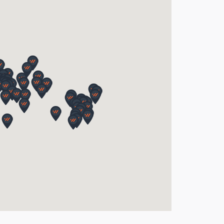
nice po spodní hranu
žní desky
 2x madlo