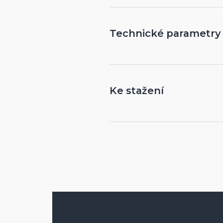
PROVEDENÍ V BARV
Technické parametry
BOX
BOČNICE
Ke stažení
KRYTKA BOČNICE
Vyměřovací a montážn
Náhradní díly (pdf)
Příplatky (pdf)
HŘÍDEL
MADÝLKO SPODNÍHO
SPODNÍ PROFIL