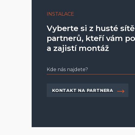
LÁTKA SCREEN 3%
INSTALACE
Vyberte si z husté sítě
LÁTKA SOLTIS 92 4%
partnerů, kteří vám po
a zajistí montáž
OVLÁDÁNÍ
VÝROBNÍ ROZMĚR
KONTAKT NA PARTNERA
MOŽNOST MONTÁŽE
MADLO