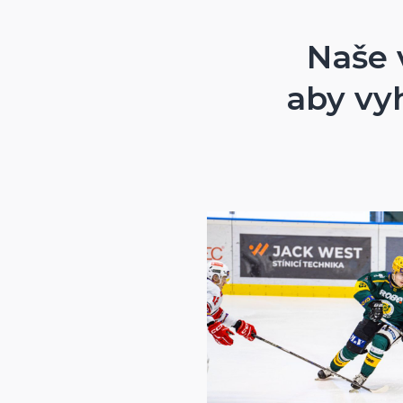
Naše 
ŠŇŮRKA
aby vy
ZÁVAŽÍ ŠŇŮRKY
1 PÁR HÁKŮ