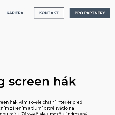
KARIÉRA
KONTAKT
PRO PARTNERY
g screen hák
reen hák Vám skvěle chrání interiér před
ním zářením a tlumí ostré světlo na
mnou míru. Zároveň ale umožňují přirozený