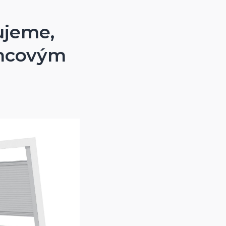
ujeme,
oncovým