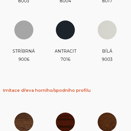
8003
8004
8017
STŘÍBRNÁ
ANTRACIT
BÍLÁ
9006
7016
9003
Imitace dřeva horního/spodního profilu