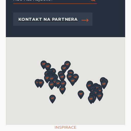
FIXAČNÍ KOLÍK
excentrický
KONTAKT NA PARTNERA
LAMELA
šířka 25 mm
síla 0,18 mm
SILON
Ø 0,8 mm
STANDARDNÍ DÉLKA OVLÁDÁNÍ
na výšku žaluzie
INSPIRACE