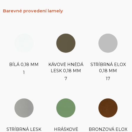
Barevné provedení lamely
BÍLÁ 0,18 MM
KÁVOVĚ HNĚDÁ
STŘÍBRNÁ ELOX
LESK 0,18 MM
0,18 MM
1
7
17
STŘÍBRNÁ LESK
HRÁŠKOVĚ
BRONZOVÁ ELOX