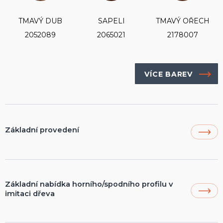
TMAVÝ DUB
SAPELI
TMAVÝ OŘECH
2052089
2065021
2178007
VÍCE BAREV
Základní provedení
OVLÁDÁNÍ
PVC řetízek 3,2 × 4 mm
HORNÍ PROFIL HRANATÝ
Základní nabídka horního/spodního profilu v
imitaci dřeva
25 × 25 × 45 mm – Fe pozink lakovaný
SPODNÍ PROFIL C
TMAVÝ OŘECH