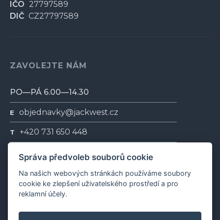
IČO
27797589
DIČ
CZ27797589
ZAVOLEJTE NÁM
PO—PÁ 6.00—14.30
objednavky@jackwest.cz
E
+420 731 650 448
T
+420 731 228 978
T
Správa předvoleb souborů cookie
Na našich webových stránkách používáme soubory
cookie ke zlepšení uživatelského prostředí a pro
reklamní účely.