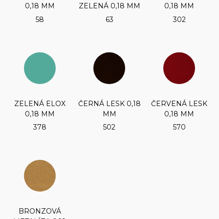
0,18 MM
ZELENÁ 0,18 MM
0,18 MM
58
63
302
ZELENÁ ELOX
ČERNÁ LESK 0,18
ČERVENÁ LESK
0,18 MM
MM
0,18 MM
378
502
570
BRONZOVÁ